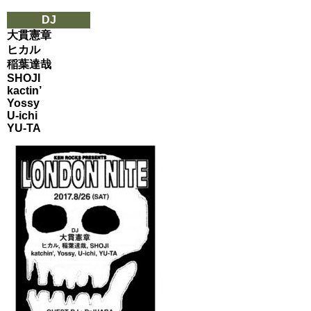
DJ
大貫憲章
ヒカル
稲葉達哉
SHOJI
kactin’
Yossy
U-ichi
YU-TA