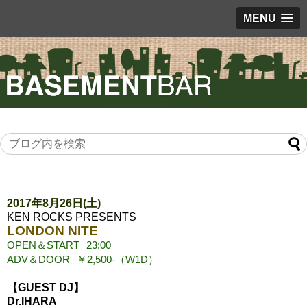
MENU
2017年8月26日(土)
KEN ROCKS PRESENTS
LONDON NITE
OPEN＆START
23:00
ADV＆DOOR
￥2,500-（W1D）
【GUEST DJ】
Dr.IHARA