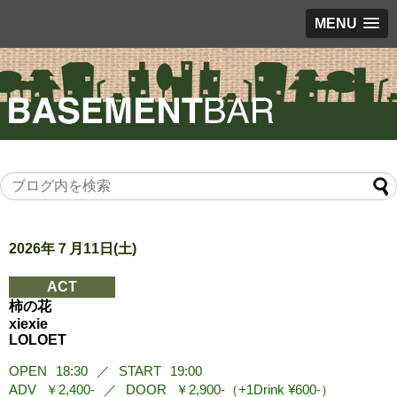
MENU
2026年７月11日(土)
ACT
柿の花
xiexie
LOLOET
OPEN
18:30
／
START
19:00
ADV
￥2,400-
／
DOOR
￥2,900-（+1Drink ¥600-）