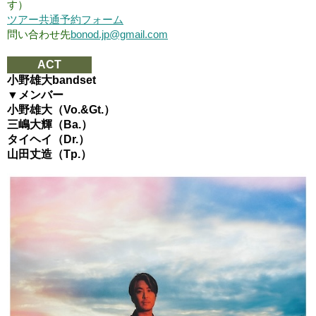
す）
ツアー共通予約フォーム
問い合わせ先
bonod.jp@gmail.com
ACT
小野雄大bandset
▼メンバー
小野雄大（Vo.&Gt.）
三嶋大輝（Ba.）
タイヘイ（Dr.）
山田丈造（Tp.）