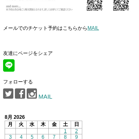
メールでのチケット予約はこちらから
MAIL
友達にページをシェア
フォローする
MAIL
8月 2026
月
火
水
木
金
土
日
1
2
3
4
5
6
7
8
9